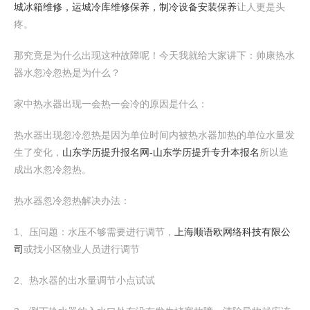
城冰箱维修，运城冷库维修保养，制冷设备安装保养
让人更是头
疼。
那究竟是为什么出现这种故障呢！今天我就给大家讲下：帅康热水
器水忽冷忽热是为什么？
家中热水器出现一会热一会冷的原因是什么：
热水器出现忽冷忽热是因为单位时间内被热水器加热的单位水量发
生了变化，
山东学历提升报名网-山东学历提升专升本报名
所以造
成出水忽冷忽热。
热水器忽冷忽热解决办法：
1、压问题：水压不够需要进行调节，
上海顺语欧网络科技有限公
司
或找小区物业人员进行调节
2、热水器的出水量调节小点试试