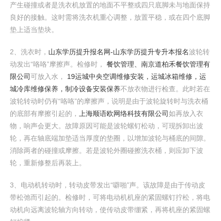
产生碰撞或者是洗衣机放置的地面不平整或四只底脚未与地面保持
良好的接触。这时需将洗衣机重心调整，放置平稳，或在四个底脚
垫上适当垫块。
2、洗衣时，
山东学历提升报名网-山东学历提升专升本报名
波轮转
动发出“咯咯”摩擦声。检修时，
餐饮管理、南京道柏禾餐饮管理有
限公司
可放入水，
19运城中央空调维修安装，运城冰箱维修，运
城冷库维修保养，制冷设备安装保养
不放衣物进行检查。此时若在
波轮转动时仍有“咯咯”的摩擦声，说明是由于波轮旋转时与洗衣桶
的底部有摩擦引起的，
上海顺语欧网络科技有限公司
如再放入衣
物，响声会更大。故障原因可能是波轮螺钉松动，可现拆卸出波
轮，再在轴底端加垫适当厚度的垫圈，以增加波轮与桶底的间隙。
消除两者的碰撞或摩擦。若是波轮外圈碰擦洗衣桶，则应卸下波
轮，重新修整后再装上。
3、电动机转动时，转动皮带发出“噼啪”声。该故障是由于传动皮
带松弛而引起的。检修时，可将电动机机座的紧固螺钉拧松，将电
动机向远离波轮轴方向转动，使传动皮带绷紧，再将机座的紧固螺